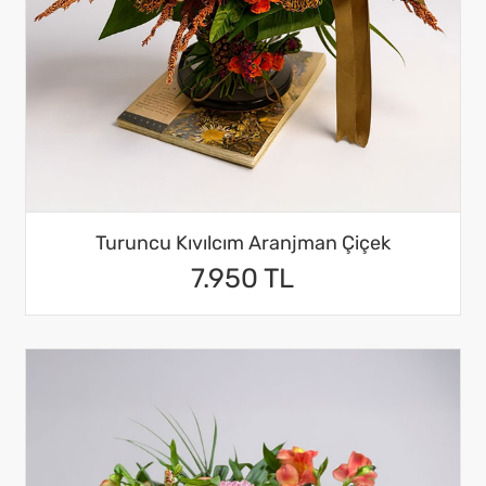
Turuncu Kıvılcım Aranjman Çiçek
7.950 TL