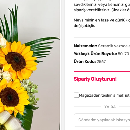
sevdiklerinizi veya kendinizi gü
sipariş verebilirsiniz. Çiçekler ö
Mevsiminin en taze ve günlük ç
değişebişlir.
Malzemeler:
Seramik vazoda ay 
Yaklaşık Ürün Boyutu:
50-70 
Ürün Kodu:
2567
Sipariş Oluşturun!
Mağazadan teslim almak is
YA DA