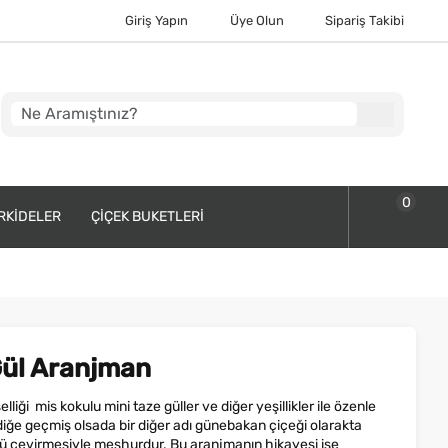
Giriş Yapın
Üye Olun
Sipariş Takibi
0
RKIDELER
ÇIÇEK BUKETLERI
Gül Aranjman
iği mis kokulu mini taze güller ve diğer yeşillikler ile özenle
i diğe geçmiş olsada bir diğer adı günebakan çiçeği olarakta
ünü çevirmesiyle meşhurdur. Bu aranjmanın hikayesi ise