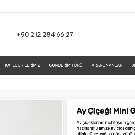
+90 212 284 66 27
KATEGORILERIMIZ
GÖNDERIM TÜRÜ
ARANJMANLAR
O
Ay Çiçeği Mini 
Ay çiçeklerinin muhteşem görsell
hazırlanır Dilimize ay çiçekler
bilinir güneş ışığına göre yön