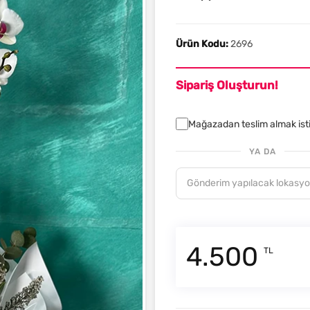
Ürün Kodu:
2696
Sipariş Oluşturun!
Mağazadan teslim almak is
YA DA
4.500
TL