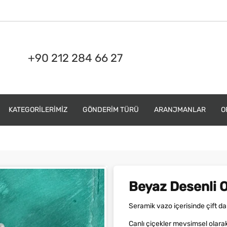
+90 212 284 66 27
KATEGORILERIMIZ
GÖNDERIM TÜRÜ
ARANJMANLAR
O
Beyaz Desenli 
Seramik vazo içerisinde çift dal 
Canlı çiçekler mevsimsel olarak