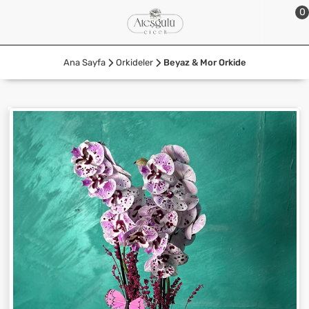
0
Ana Sayfa
Orkideler
Beyaz & Mor Orkide