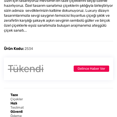
Sizin için tasarlıyoruz mevsimin en taze çiçeklerini seçip özenle
hazırlıyoruz. Özel tasarım sanatımız çiçeklerin şıklığıyla birleştiriyor
sizin adınıza sevdiklerinizin kalbine dokunuyoruz. Luxury dizayn
tasarımlarımızla sevgi saygının temsicisi lisyantus çiçeği şıklık ve
zerafetin karşılığı şakayık aşkın sevginin sembolü güller ve birçok
özel çiçeklerle eşsiz sanatımızla buluşan arajmanımız ateşgülü
çiçek sanatı...
Ürün Kodu:
2534
Tükendi
Gelince Haber Ver
Taze
Çiçekler
Hızlı
Teslimat
Güvenli
Ödeme