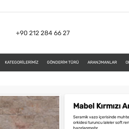
+90 212 284 66 27
KATEGORILERIMIZ
GÖNDERIM TÜRÜ
ARANJMANLAR
O
Mabel Kırmızı 
Seramik vazo içerisinde muhteş
orkidesi turuncu laleler soft re
hazırlanmıştır