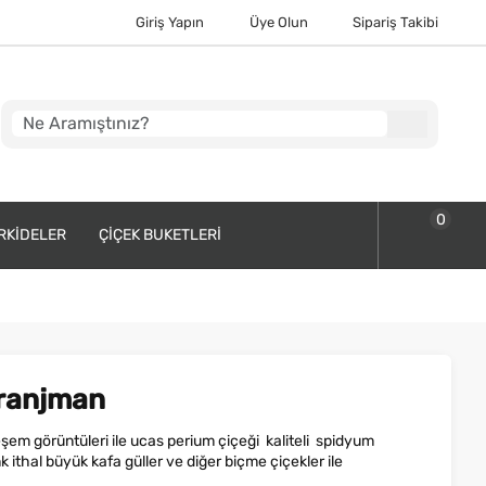
Giriş Yapın
Üye Olun
Sipariş Takibi
0
RKIDELER
ÇIÇEK BUKETLERI
Aranjman
em görüntüleri ile ucas perium çiçeği kaliteli spidyum
nk ithal büyük kafa güller ve diğer biçme çiçekler ile