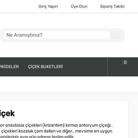
Giriş Yapın
Üye Olun
Sipariş Takibi
0
RKIDELER
ÇIÇEK BUKETLERI
içek
r anastasia çiçekleri (krizantem) kırmızı antoryum çiçeği ,
 çiçekleri kozalak çam dalları ve diğer.. mevsime en uygun
arişleriniz aynı gün adrese teslim edilir.