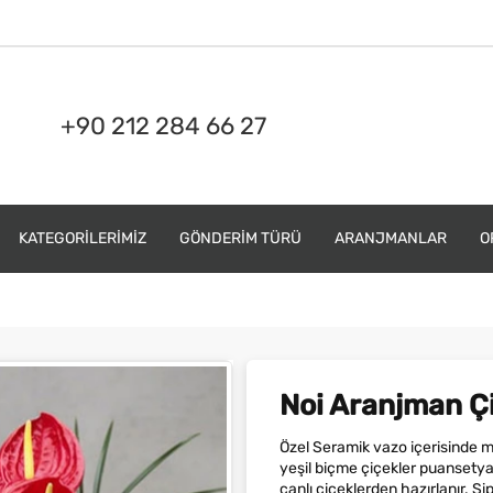
+90 212 284 66 27
KATEGORILERIMIZ
GÖNDERIM TÜRÜ
ARANJMANLAR
O
Noi Aranjman Ç
Özel Seramik vazo içerisinde mo
yeşil biçme çiçekler puansetya
canlı çiçeklerden hazırlanır. Sip