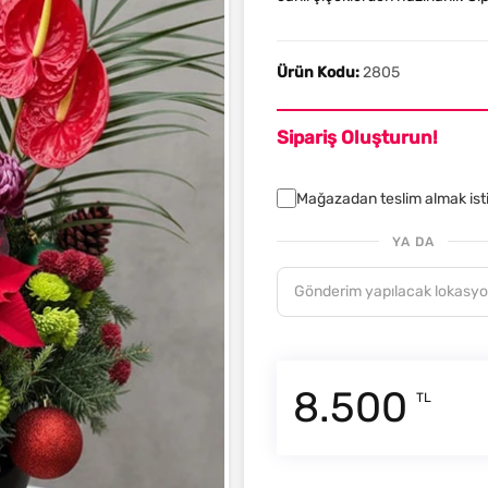
Ürün Kodu:
2805
Sipariş Oluşturun!
Mağazadan teslim almak is
YA DA
8.500
TL