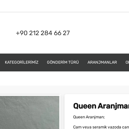
+90 212 284 66 27
KATEGORILERIMIZ
GÖNDERIM TÜRÜ
ARANJMANLAR
O
Queen Aranjma
Queen Aranjman;
Cam veya seramik vazoda canlı