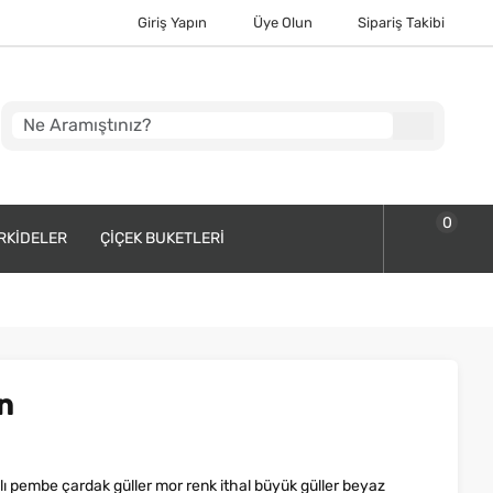
Giriş Yapın
Üye Olun
Sipariş Takibi
0
RKIDELER
ÇIÇEK BUKETLERI
n
 pembe çardak güller mor renk ithal büyük güller beyaz