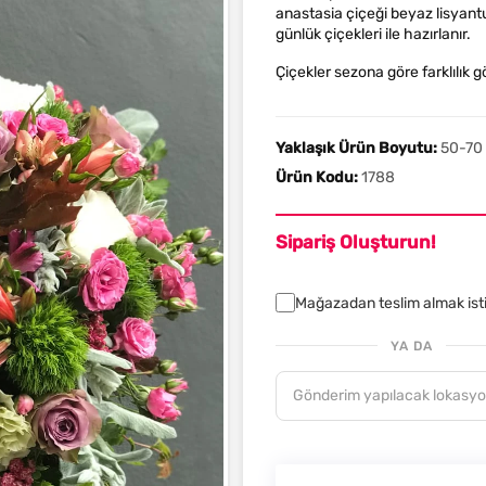
anastasia çiçeği beyaz lisyantu
günlük çiçekleri ile hazırlanır.
Çiçekler sezona göre farklılık gös
Yaklaşık Ürün Boyutu:
50-70 c
Ürün Kodu:
1788
Sipariş Oluşturun!
Mağazadan teslim almak is
YA DA