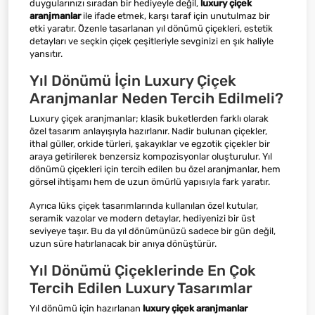
duygularınızı sıradan bir hediyeyle değil,
luxury çiçek
aranjmanlar
ile ifade etmek, karşı taraf için unutulmaz bir
etki yaratır. Özenle tasarlanan yıl dönümü çiçekleri, estetik
detayları ve seçkin çiçek çeşitleriyle sevginizi en şık haliyle
yansıtır.
Yıl Dönümü İçin Luxury Çiçek
Aranjmanlar Neden Tercih Edilmeli?
Luxury çiçek aranjmanlar; klasik buketlerden farklı olarak
özel tasarım anlayışıyla hazırlanır. Nadir bulunan çiçekler,
ithal güller, orkide türleri, şakayıklar ve egzotik çiçekler bir
araya getirilerek benzersiz kompozisyonlar oluşturulur. Yıl
dönümü çiçekleri için tercih edilen bu özel aranjmanlar, hem
görsel ihtişamı hem de uzun ömürlü yapısıyla fark yaratır.
Ayrıca lüks çiçek tasarımlarında kullanılan özel kutular,
seramik vazolar ve modern detaylar, hediyenizi bir üst
seviyeye taşır. Bu da yıl dönümünüzü sadece bir gün değil,
uzun süre hatırlanacak bir anıya dönüştürür.
Yıl Dönümü Çiçeklerinde En Çok
Tercih Edilen Luxury Tasarımlar
Yıl dönümü için hazırlanan
luxury çiçek aranjmanlar