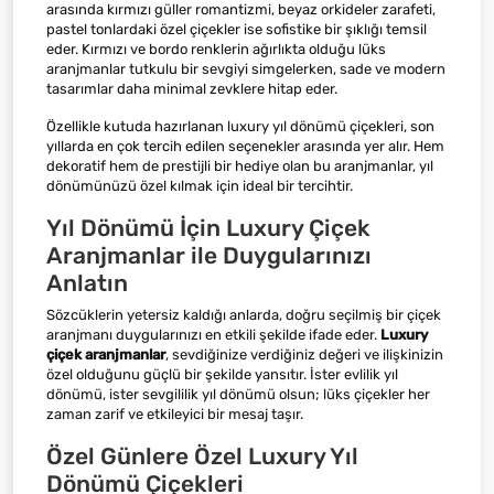
arasında kırmızı güller romantizmi, beyaz orkideler zarafeti,
pastel tonlardaki özel çiçekler ise sofistike bir şıklığı temsil
eder. Kırmızı ve bordo renklerin ağırlıkta olduğu lüks
aranjmanlar tutkulu bir sevgiyi simgelerken, sade ve modern
tasarımlar daha minimal zevklere hitap eder.
Özellikle kutuda hazırlanan luxury yıl dönümü çiçekleri, son
yıllarda en çok tercih edilen seçenekler arasında yer alır. Hem
dekoratif hem de prestijli bir hediye olan bu aranjmanlar, yıl
dönümünüzü özel kılmak için ideal bir tercihtir.
Yıl Dönümü İçin Luxury Çiçek
Aranjmanlar ile Duygularınızı
Anlatın
Sözcüklerin yetersiz kaldığı anlarda, doğru seçilmiş bir çiçek
aranjmanı duygularınızı en etkili şekilde ifade eder.
Luxury
çiçek aranjmanlar
, sevdiğinize verdiğiniz değeri ve ilişkinizin
özel olduğunu güçlü bir şekilde yansıtır. İster evlilik yıl
dönümü, ister sevgililik yıl dönümü olsun; lüks çiçekler her
zaman zarif ve etkileyici bir mesaj taşır.
Özel Günlere Özel Luxury Yıl
Dönümü Çiçekleri