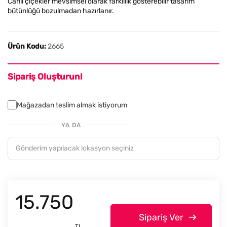
Canlı çiçekler mevsimsel olarak farklılık gösterebilir tasarım
bütünlüğü bozulmadan hazırlanır.
Ürün Kodu:
2665
Sipariş Oluşturun!
Mağazadan teslim almak istiyorum
YA DA
15.750
Sipariş Ver
TL