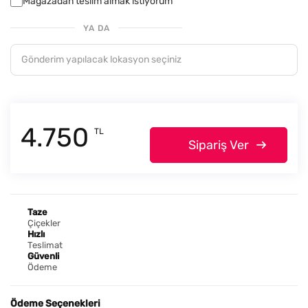
Mağazadan teslim almak istiyorum
YA DA
4.750
TL
Sipariş Ver
Taze
Çiçekler
Hızlı
Teslimat
Güvenli
Ödeme
Ödeme Seçenekleri