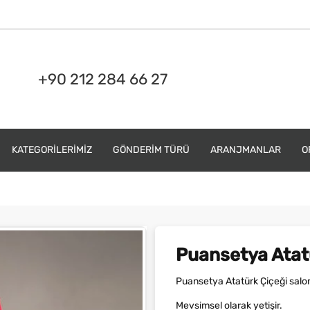
+90 212 284 66 27
KATEGORILERIMIZ
GÖNDERIM TÜRÜ
ARANJMANLAR
O
Puansetya Atat
Puansetya Atatürk Çiçeği salon bi
Mevsimsel olarak yetişir.