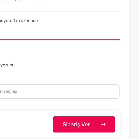
boyutu 1 m üzerinde
tiyorum
Sipariş Ver