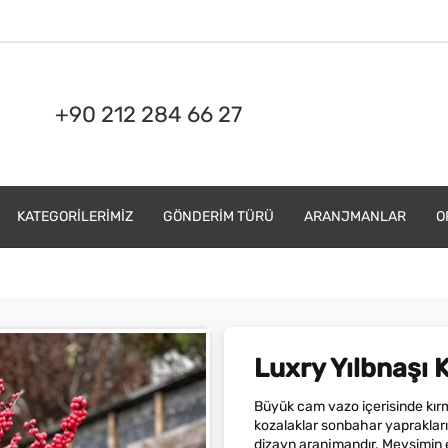
+90 212 284 66 27
KATEGORILERIMIZ
GÖNDERIM TÜRÜ
ARANJMANLAR
O
Luxry Yılbnaşı 
Büyük cam vazo içerisinde kırmız
kozalaklar sonbahar yaprakları y
dizayn aranjmandır. Mevsimin en