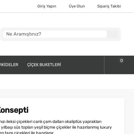
Giriş Yapın
Üye Olun
Sipariş Takibi
0
RKIDELER
ÇIÇEK BUKETLERI
Konsepti
ı ileksi çiçekleri canlı çam dalları okaliptüs yaprakları
ılbaşı süs topları yeşil biçme çiçekler ile hazırlanmış luxury
 taze çiçekleri ile hazırlanır