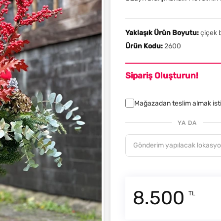
Yaklaşık Ürün Boyutu:
çiçek 
Ürün Kodu:
2600
Sipariş Oluşturun!
Mağazadan teslim almak is
YA DA
8.500
TL